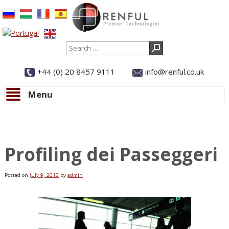
Search
+44 (0) 20 8457 9111
info@renful.co.uk
Menu
Skip to content
All news
Profiling dei Passeggeri
Posted on
July 9, 2013
by
admin